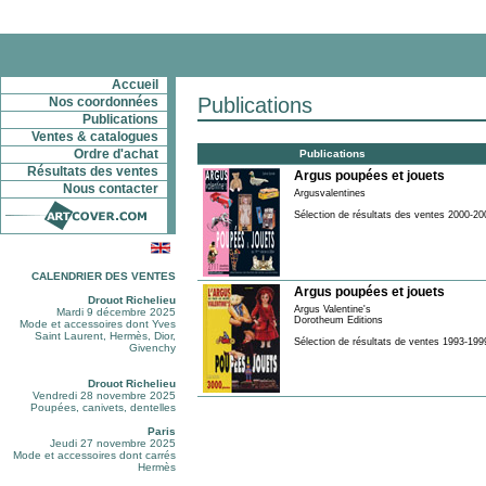
Accueil
Publications
Nos coordonnées
Publications
Ventes & catalogues
Ordre d'achat
Publications
Résultats des ventes
Argus poupées et jouets
Nous contacter
Argusvalentines
Sélection de résultats des ventes 2000-20
CALENDRIER DES VENTES
Argus poupées et jouets
Drouot Richelieu
Argus Valentine's
Mardi 9 décembre 2025
Dorotheum Editions
Mode et accessoires dont Yves
Saint Laurent, Hermès, Dior,
Sélection de résultats de ventes 1993-199
Givenchy
Drouot Richelieu
Vendredi 28 novembre 2025
Poupées, canivets, dentelles
Paris
Jeudi 27 novembre 2025
Mode et accessoires dont carrés
Hermès