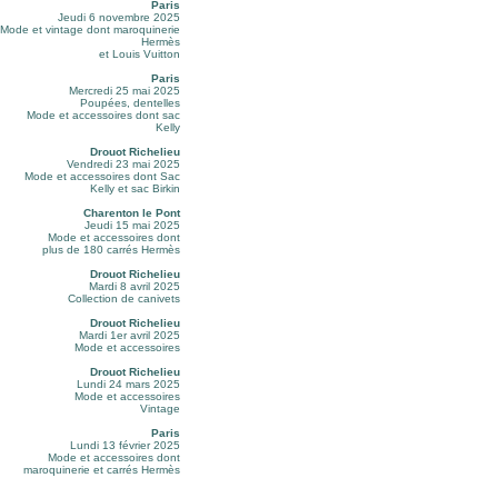
Paris
Jeudi 6 novembre 2025
Mode et vintage dont maroquinerie
Hermès
et Louis Vuitton
Paris
Mercredi 25 mai 2025
Poupées, dentelles
Mode et accessoires dont sac
Kelly
Drouot Richelieu
Vendredi 23 mai 2025
Mode et accessoires dont Sac
Kelly et sac Birkin
Charenton le Pont
Jeudi 15 mai 2025
Mode et accessoires dont
plus de 180 carrés Hermès
Drouot Richelieu
Mardi 8 avril 2025
Collection de canivets
Drouot Richelieu
Mardi 1er avril 2025
Mode et accessoires
Drouot Richelieu
Lundi 24 mars 2025
Mode et accessoires
Vintage
Paris
Lundi 13 février 2025
Mode et accessoires dont
maroquinerie et carrés Hermès