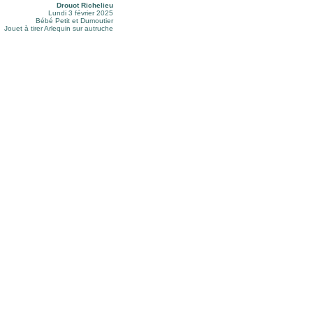
Drouot Richelieu
Lundi 3 février 2025
Bébé Petit et Dumoutier
Jouet à tirer Arlequin sur autruche